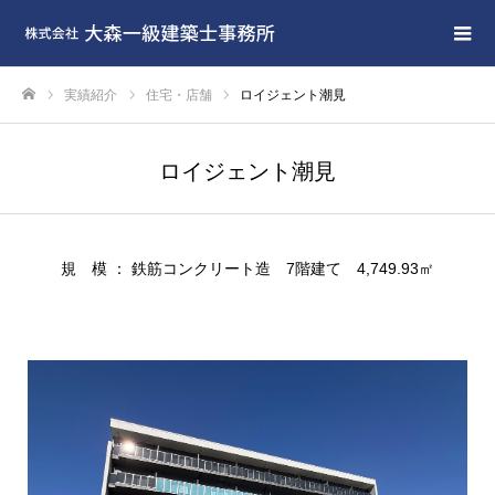
実績紹介
住宅・店舗
ロイジェント潮見
ホーム
ロイジェント潮見
規 模 ： 鉄筋コンクリート造 7階建て 4,749.93㎡