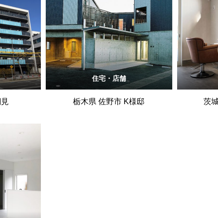
住宅・店舗
潮見
栃木県 佐野市 K様邸
茨城